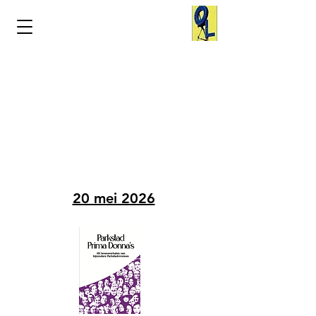
Parkstad
Prima Donna's
Donna's
in het
Nieuws
20 mei 2026