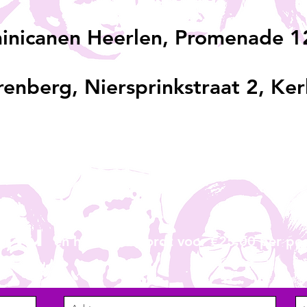
nicanen Heerlen, Promenade 12
enberg, Niersprinkstraat 2, Ke
l nu
en het boek wordt voor €25,00 per po