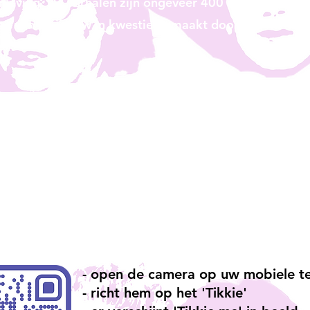
nleving. De verhalen zijn ongeveer 400 woorden lang. 
ing van de vrouw in kwestie gemaakt door een kunsten
an het Tik
het boek wordt voor €25,00 per post thuisbezo
rtoe hieronder uw
adresgevens en aantal gewenste boe
- open de camera op uw mobiele t
- richt hem op het 'Tikkie'