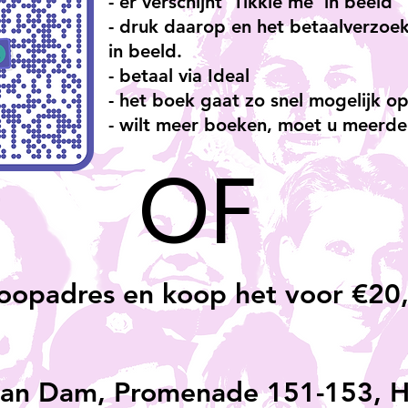
- er verschijnt 'Tikkie me' in beeld
- druk daarop en het betaalverzoek
in beeld.
- betaal via Ideal
- het boek gaat zo snel mogelijk o
- wilt meer boeken, moet u meerde
OF
oopadres en koop het voor €20
van Dam, Promenade 151-153, H