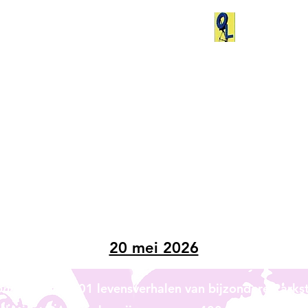
arkstad
rima Donn
Donna's in het Nieuws
20 mei 2026
onna's
bevat 101 levensverhalen van bijzondere Park