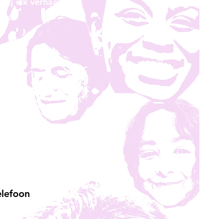
Bij elk verhaal
aar.
kie
rgd
ken in)
elefoon