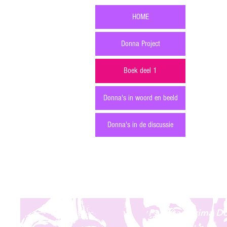
P
HOME
Donna Project
P
Boek deel 1
Donna's in woord en beeld
Donna's in de discussie
Parkstad Prima D