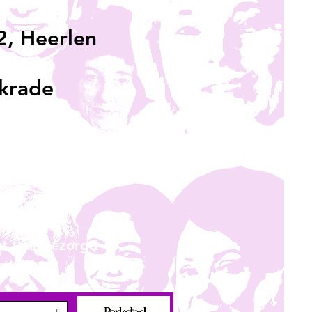
, Heerlen
rkrade
st thuisbezorgd