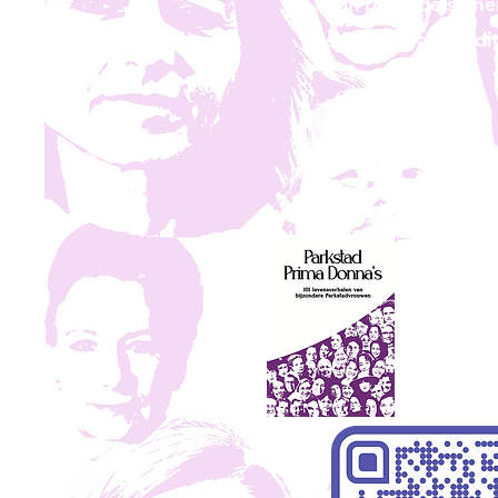
hun rol in de same
staat een afbeeld
Sc
en 
(vul daa