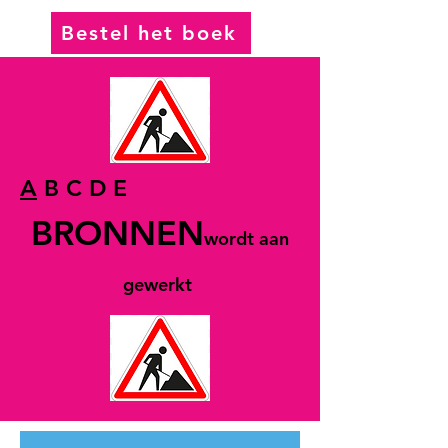
Bestel het boek
A
B C D E
BRONNEN
wordt aan
gewerkt