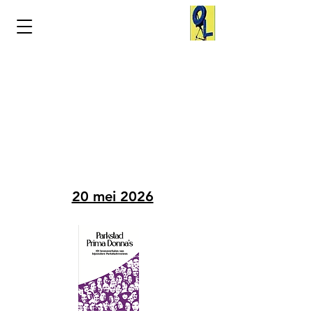
Parkstad
Prima Donna's
Donna's
in het
Nieuws
20 mei 2026