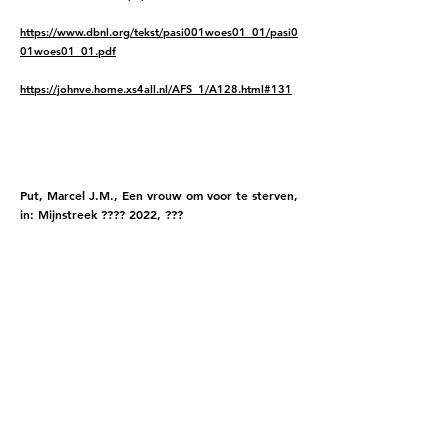
https://www.dbnl.org/tekst/pasi001woes01_01/pasi0
01woes01_01.pdf
https://johnve.home.xs4all.nl/AFS_1/A128.html#131
Bokkenrijdsters
Put, Marcel J.M., Een vrouw om voor te sterven,
in: Mijnstreek ???? 2022, ???